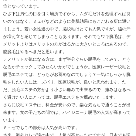
位となっています。
ひざ下は男性の目を引く場所ですから、ムダ毛だけを処理すれば良
いのではなく、ミュゼなどのように美肌効果にもこだわる所に通い
ましょう。若い女性達の中で、脇脱毛はとても人気ですが、脇の汗
が増え立と感じてしまうこともあります。それでもワキ脱毛は、デ
メリットよりはメリットの方がはるかに大きいところはあるので、
脇脱毛はやるべきだと思います。
デメリットが気になる方は、まず半分ぐらい脱毛をしてみて、どう
なるかチェックしてみたらいかがでしょうか。医療レーザー脱毛と
脱毛エステでは、どっちがお薦めなのでしょう？一気にしっかり脱
毛をしたい人には、ズバリ、医療脱毛が、良いと思われます。た
だ、脱毛エステの方がより小さい痛みで出来るので、痛みはなるべ
く避けたい人にとっては、脱毛エステをお薦めいたします。
さらに脱毛エステは、料金が安いので、楽な気もちで通うことが出
来ます。女の子たちの間では、ハイジニーナ脱毛の人気が高まって
います。
ミュゼでもこの部分は人気が高いです。
本来、海外セレブ達の中で、人気が高かったのですが、日本でも認