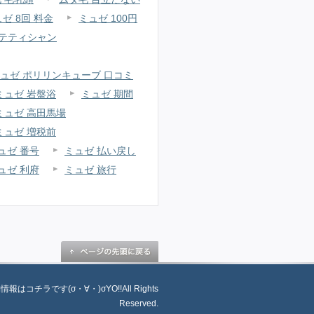
ゼ 8回 料金
ミュゼ 100円
ステティシャン
ュゼ ポリリンキューブ 口コミ
ミュゼ 岩盤浴
ミュゼ 期間
ミュゼ 高田馬場
ミュゼ 増税前
ュゼ 番号
ミュゼ 払い戻し
ュゼ 利府
ミュゼ 旅行
舗情報はコチラです(σ・∀・)σYO!!All Rights
Reserved.