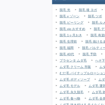
脱毛 光
脱毛 後 ヨガ
脱毛 v ゾーン
脱毛 ツボ
脱毛 ピーリング
脱毛 ル
脱毛 vio おすすめ
脱毛 
脱毛 1ヶ月おき
脱毛 有楽
脱毛 生理前
脱毛 抜ける
脱毛 福岡
脱毛 パルティ
脱毛 40代
脱毛 予防
プラセンタ ムダ毛
へそ下
ムダ毛 クリーム 市販
ム
むだ毛 パイナップルローショ
ムダ毛 ボディソープ
ムダ
ムダ毛 モデル
ムダ毛 運
ムダ毛 永久脱毛
ムダ毛 
ムダ毛 食べ物
ムダ毛 全
ムダ毛 抜き続ける 生えなくな