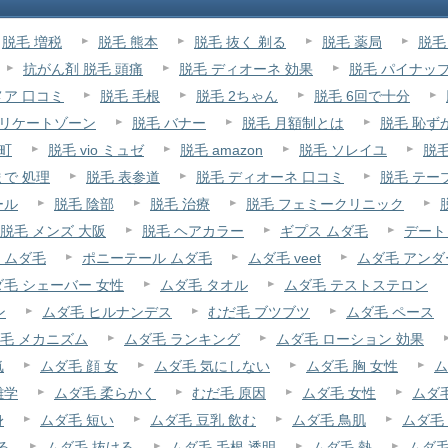
脱毛 増税
脱毛 熊本
脱毛 抜く 剃る
脱毛 薬局
脱毛
抗がん剤 脱毛 頭痛
脱毛 ディオーネ 効果
脱毛 パイナッ
メア 口コミ
脱毛 毛根
脱毛 2ちゃん
脱毛 6回で十分
デリケートゾーン
脱毛 バナー
脱毛 月額制とは
脱毛 恥ず
町
脱毛 vio ミュゼ
脱毛 amazon
脱毛 ソレイユ
脱毛
まで 処理
脱毛 表参道
脱毛 ディオーネ 口コミ
脱毛 テー
ール
脱毛 陰部
脱毛 治療
脱毛 フェミークリニック
脱毛 メンズ 大阪
脱毛 ヘアカラー
ギプス ムダ毛
デート
 ムダ毛
ポニーテール ムダ毛
ムダ毛 veet
ムダ毛 アンダ
ダ毛 シェーバー 女性
ムダ毛 タオル
ムダ毛 テストステロン
ン
ムダ毛 ヒルナンデス
むだ毛 ブツブツ
ムダ毛 ペース
毛 メカニズム
ムダ毛 ランキング
ムダ毛 ローション 効果
気
ムダ毛 顔 女
ムダ毛 気にしない
ムダ毛 胸 女性
ム
雑学
ムダ毛 柔らかく
むだ毛 原因
ムダ毛 女性
ムダ
身
ムダ毛 短い
ムダ毛 豆乳 飲む
ムダ毛 鳥肌
ムダ毛
る
ムダ毛 抜ける
ムダ毛 毛根 透明
ムダ毛 熱
ムダ毛