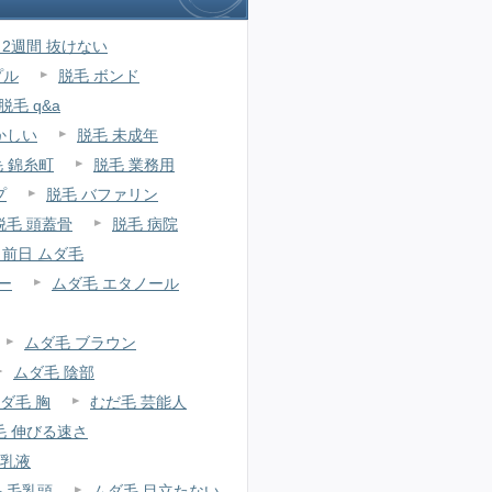
 2週間 抜けない
プル
脱毛 ボンド
脱毛 q&a
かしい
脱毛 未成年
 錦糸町
脱毛 業務用
プ
脱毛 バファリン
脱毛 頭蓋骨
脱毛 病院
 前日 ムダ毛
ー
ムダ毛 エタノール
ムダ毛 ブラウン
ムダ毛 陰部
ダ毛 胸
むだ毛 芸能人
毛 伸びる速さ
 乳液
 毛乳頭
ムダ毛 目立たない