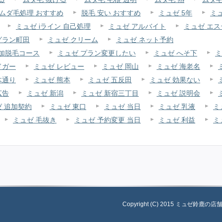
ムダ毛処理 おすすめ
脱毛 安い おすすめ
ミュゼ 5年
ミュ
ミュゼ iライン 自己処理
ミュゼ アルバイト
ミュゼ エ
グラン町田
ミュゼ クリーム
ミュゼ ネット予約
追加脱毛コース
ミュゼ プラン変更したい
ミュゼ へそ下
ミ
ドガー
ミュゼ レビュー
ミュゼ 岡山
ミュゼ 海老名
木通り
ミュゼ 熊本
ミュゼ 五反田
ミュゼ 効果ない
広告
ミュゼ 新潟
ミュゼ 新宿三丁目
ミュゼ 説明会
ゼ 追加契約
ミュゼ 東口
ミュゼ 当日
ミュゼ 乳液
ミ
ミュゼ 毛抜き
ミュゼ 予約変更 当日
ミュゼ 利益
ミ
Copyright (C) 2015 ミュゼ鈴鹿の店