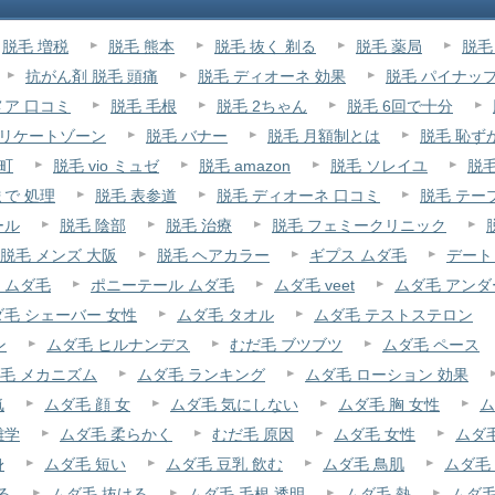
脱毛 増税
脱毛 熊本
脱毛 抜く 剃る
脱毛 薬局
脱毛
抗がん剤 脱毛 頭痛
脱毛 ディオーネ 効果
脱毛 パイナッ
メア 口コミ
脱毛 毛根
脱毛 2ちゃん
脱毛 6回で十分
デリケートゾーン
脱毛 バナー
脱毛 月額制とは
脱毛 恥ず
町
脱毛 vio ミュゼ
脱毛 amazon
脱毛 ソレイユ
脱毛
まで 処理
脱毛 表参道
脱毛 ディオーネ 口コミ
脱毛 テー
ール
脱毛 陰部
脱毛 治療
脱毛 フェミークリニック
脱毛 メンズ 大阪
脱毛 ヘアカラー
ギプス ムダ毛
デート
 ムダ毛
ポニーテール ムダ毛
ムダ毛 veet
ムダ毛 アンダ
ダ毛 シェーバー 女性
ムダ毛 タオル
ムダ毛 テストステロン
ン
ムダ毛 ヒルナンデス
むだ毛 ブツブツ
ムダ毛 ペース
毛 メカニズム
ムダ毛 ランキング
ムダ毛 ローション 効果
気
ムダ毛 顔 女
ムダ毛 気にしない
ムダ毛 胸 女性
ム
雑学
ムダ毛 柔らかく
むだ毛 原因
ムダ毛 女性
ムダ
身
ムダ毛 短い
ムダ毛 豆乳 飲む
ムダ毛 鳥肌
ムダ毛
る
ムダ毛 抜ける
ムダ毛 毛根 透明
ムダ毛 熱
ムダ毛