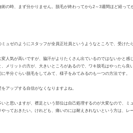
施術の時、まず分かりません。脱毛が終わってから2～3週間ほど経って
のミュゼのようにスタッフが全員正社員というようなところで、受けた
大変人気が高いですが、脇汗がよりたくさん出ているのではないかと感
と、メリットの方が、大きいところがあるので、ワキ脱毛はやったら良
初に半分ぐらい脱毛をしてみて、様子をみてみるのも一つの方法です。
髪をアップする自信がなくなりますよね。
多いと思いますが、襟足という部位は自己処理するのが大変なので、ミ
りやっておきたい。けれども、痛いのには耐えきれないという方は、レ