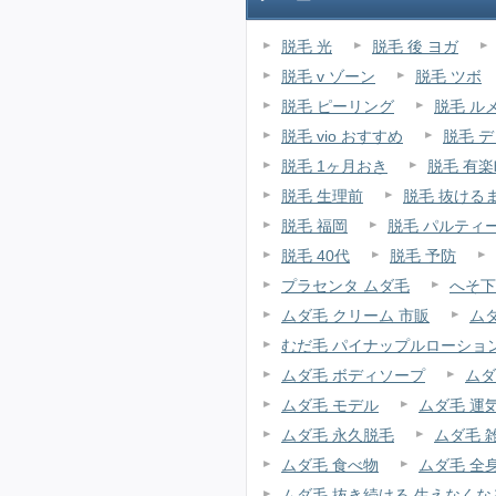
脱毛 光
脱毛 後 ヨガ
脱毛 v ゾーン
脱毛 ツボ
脱毛 ピーリング
脱毛 ル
脱毛 vio おすすめ
脱毛 
脱毛 1ヶ月おき
脱毛 有楽
脱毛 生理前
脱毛 抜ける
脱毛 福岡
脱毛 パルティ
脱毛 40代
脱毛 予防
プラセンタ ムダ毛
へそ下
ムダ毛 クリーム 市販
ム
むだ毛 パイナップルローショ
ムダ毛 ボディソープ
ムダ
ムダ毛 モデル
ムダ毛 運
ムダ毛 永久脱毛
ムダ毛 
ムダ毛 食べ物
ムダ毛 全
ムダ毛 抜き続ける 生えなくな