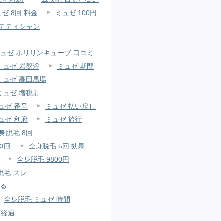
ゼ 8回 料金
ミュゼ 100円
ステティシャン
ュゼ ポリリンキューブ 口コミ
ミュゼ 岩盤浴
ミュゼ 期間
ミュゼ 高田馬場
ミュゼ 増税前
ュゼ 番号
ミュゼ 払い戻し
ュゼ 利府
ミュゼ 旅行
身脱毛 8回
3回
全身脱毛 5回 効果
全身脱毛 9800円
脱毛 スレ
くる
全身脱毛 ミュゼ 時間
 経過