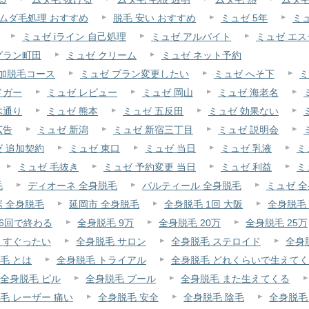
ムダ毛処理 おすすめ
脱毛 安い おすすめ
ミュゼ 5年
ミュ
ミュゼ iライン 自己処理
ミュゼ アルバイト
ミュゼ エ
グラン町田
ミュゼ クリーム
ミュゼ ネット予約
追加脱毛コース
ミュゼ プラン変更したい
ミュゼ へそ下
ミ
ドガー
ミュゼ レビュー
ミュゼ 岡山
ミュゼ 海老名
木通り
ミュゼ 熊本
ミュゼ 五反田
ミュゼ 効果ない
広告
ミュゼ 新潟
ミュゼ 新宿三丁目
ミュゼ 説明会
ゼ 追加契約
ミュゼ 東口
ミュゼ 当日
ミュゼ 乳液
ミ
ミュゼ 毛抜き
ミュゼ 予約変更 当日
ミュゼ 利益
ミ
毛
ディオーネ 全身脱毛
パルティール 全身脱毛
ミュゼ 全
ボ 全身脱毛
延岡市 全身脱毛
全身脱毛 1回 大阪
全身脱毛 
 6回で終わる
全身脱毛 9万
全身脱毛 20万
全身脱毛 25万
くすぐったい
全身脱毛 サロン
全身脱毛 ステロイド
全身
毛 とは
全身脱毛 トライアル
全身脱毛 どれくらいで生えて
全身脱毛 ピル
全身脱毛 プール
全身脱毛 また生えてくる
毛 レーザー 痛い
全身脱毛 安全
全身脱毛 陰毛
全身脱毛