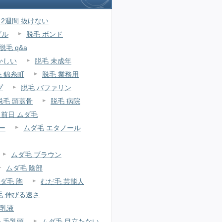
 2週間 抜けない
プル
脱毛 ボンド
脱毛 q&a
かしい
脱毛 未成年
 錦糸町
脱毛 業務用
プ
脱毛 バファリン
脱毛 頭蓋骨
脱毛 病院
 前日 ムダ毛
ー
ムダ毛 エタノール
ムダ毛 ブラウン
ムダ毛 陰部
ダ毛 胸
むだ毛 芸能人
毛 伸びる速さ
 乳液
 毛乳頭
ムダ毛 目立たない